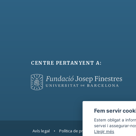
CENTRE PERTANYENT A:
Fem servir cook
Estem obligat a infor
servei i assegurar-nos
Avís legal
•
Política de privacitat
•
Política de cooki
Llegir més