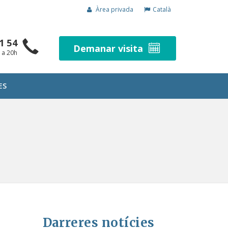
Àrea privada
Català
1 54
Demanar visita
h a 20h
ES
Darreres notícies