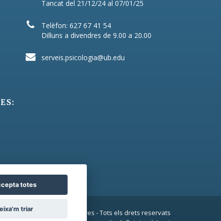
Tancat del 21/12/24 al 07/01/25
Telèfon: 627 67 41 54
Dilluns a divendres de 9.00 a 20.00
serveis.psicologia@ub.edu
ES:
cepta totes
eixa'm triar
© 2026 Fundació Josep Finestres - Tots els drets reservats