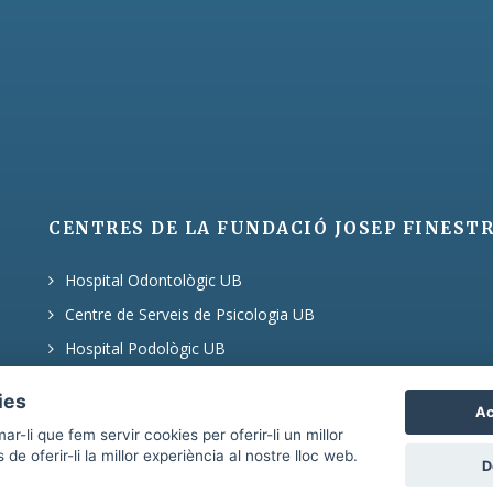
CENTRES DE LA FUNDACIÓ JOSEP FINESTR
Hospital Odontològic UB
Centre de Serveis de Psicologia UB
Hospital Podològic UB
ies
Ac
mar-li que fem servir
cookies
per oferir-li un millor
 de oferir-li la millor experiència al nostre lloc web.
D
es
•
Declaració sobre transparència i accessibilitat
Copyright 